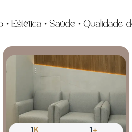
tética • Saúde • Qualidade de vi
1
K
1
+