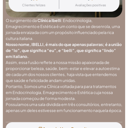
Clientes felizes
Avaliações positivas
O surgimento da
Clínica Ibelli
: Endocrinologia,
Emagrecimento e Estética é um conto que se desenrola, uma
jornada enraizada com um propósito influenciado pela rica
cultura italiana.
Nosso nome, IBELLI, é mais do que apenas palavras; é a união
de “lo”, que significa “eu”, e “belli”, que significa “lindo”
em italiano.
Assim, essa fusão reflete a nossa missão apaixonada de
proporcionar beleza, saúde, bem-estar e elevar a autoestima
de cada um dos nossos clientes, haja vista que entendemos
que saúde e felicidade andam unidas.
Portanto, Somos uma Clínica voltada para para tratamentos
em
Endocrinologia
,
Emagrecimento
e Estética cuja nossa
jornada começou de forma modesta.
Possuíamos uma sala dividida em três consultórios, entretanto,
apenas um deles estivesse em funcionamento naquela época.