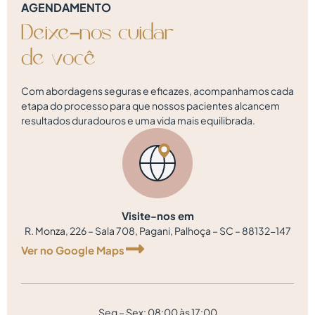
AGENDAMENTO
Deixe-nos
cuidar
d
e
v
o
c
ê
Com abordagens seguras e eficazes, acompanhamos cada
etapa do processo para que nossos pacientes alcancem
resultados duradouros e uma vida mais equilibrada.
Visite-nos em
R. Monza, 226 – Sala 708, Pagani, Palhoça – SC – 88132-147
Ver no Google Maps
Seg – Sex: 08:00 às 17:00