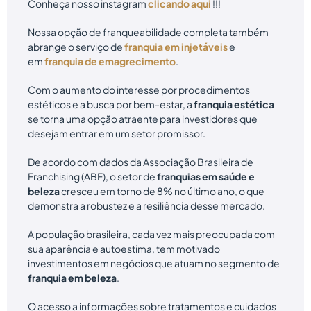
Conheça nosso instagram
clicando aqui
!!!
Nossa opção de franqueabilidade completa também
abrange o serviço de
franquia em injetáveis
e
em
franquia de emagrecimento
.
Com o aumento do interesse por procedimentos
estéticos e a busca por bem-estar, a
franquia estética
se torna uma opção atraente para investidores que
desejam entrar em um setor promissor.
De acordo com dados da Associação Brasileira de
Franchising (ABF), o setor de
franquias em saúde e
beleza
cresceu em torno de 8% no último ano, o que
demonstra a robustez e a resiliência desse mercado.
A população brasileira, cada vez mais preocupada com
sua aparência e autoestima, tem motivado
investimentos em negócios que atuam no segmento de
franquia em beleza
.
O acesso a informações sobre tratamentos e cuidados