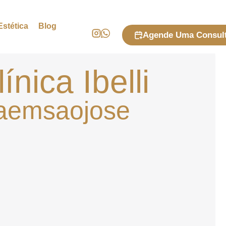
stética
Blog
Agende Uma Consul
ínica Ibelli
aemsaojose