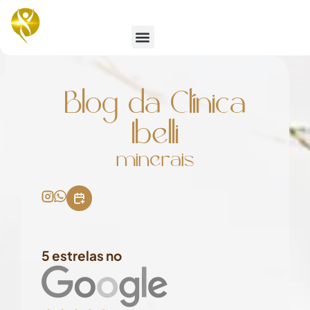
Emagrecimento e Estética
Blog da Clínica
Ibelli
minerais
5 estrelas no