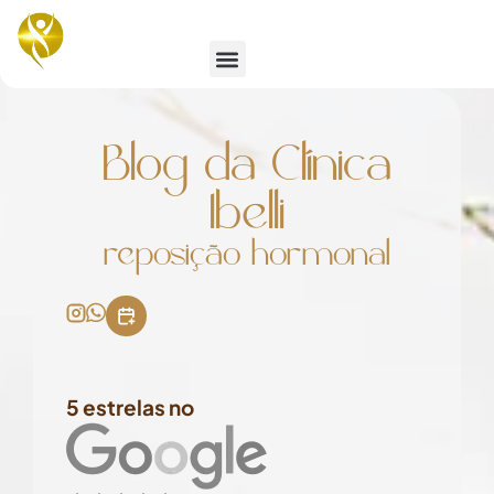
Emagrecimento e Estética
Blog da Clínica
Ibelli
reposição hormonal
5 estrelas no