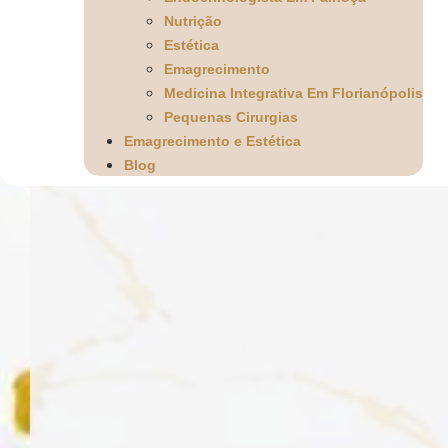
Nutrição
Estética
Emagrecimento
Medicina Integrativa Em Florianópolis
Pequenas Cirurgias
Emagrecimento e Estética
Blog