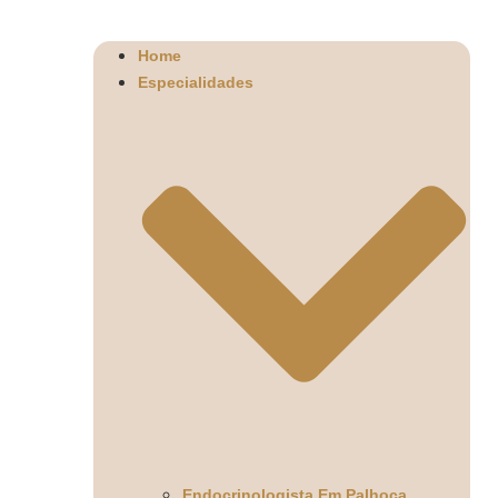
Home
Especialidades
Endocrinologista Em Palhoça