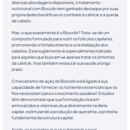
diversas abordagens disponíveis, o tratamento
nutricional com Biocolin tem ganhado destaque por suas
propriedades benéficas no combate à calvície e à queda
de cabelo.
Mas, o que exatamente é o Biocolin? Trata-se de um
composto formulado para nutrir os folículos capilares,
promovendo o fortalecimento e a revitalização dos
cabelos. Esse suplemento é especialmente indicado
para aqueles que buscam не apenas tratar os sintomas
da calvície, mas também restaurar sua saúde a longo
prazo.
O mecanismo de ação do Biocolin está ligado à sua
capacidade de fornecer os nutrientes essenciais que os
fios necessitam para o crescimento saudável. Estudos
têm demonstrado que sua formulação rica em
aminoácidos e vitaminas atua diretamente na dieta
capilar, estimulando a produção de queratina, a proteína
fundamental da estrutura capilar.
Assim, os pacientes que se submetem a esse