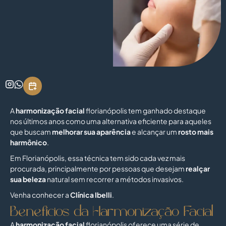
A
harmonização facial
florianópolis tem ganhado destaque
nos últimos anos como uma alternativa eficiente para aqueles
que buscam
melhorar sua aparência
e alcançar um
rosto mais
harmônico
.
Em Florianópolis, essa técnica tem sido cada vez mais
procurada, principalmente por pessoas que desejam
realçar
sua beleza
natural sem recorrer a métodos invasivos.
Venha conhecer a
Clínica Ibelli
.
Benefícios da Harmonização Facial
A
harmonização facial
florianópolis oferece uma série de