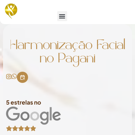
Emagrecimento e Estética
Harmonização Facial
no Pagani
5 estrelas no