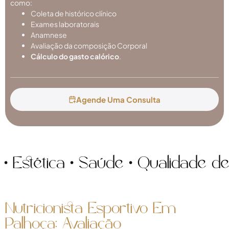
como:
Coleta de histórico clínico
Exames laboratorais
Anamnese
Avaliação da composição Corporal
Cálculo do gasto calórico
.
Agende Uma Consulta
ética • Saúde • Qualidade de vid
Nutricionista Esportivo Em
Palhoça: Avaliação