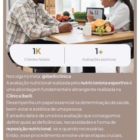
1
K
1
+
Clientes felizes
Avaliações positivas
Nos siga no Insta:
@ibelliclinica
A avaliação nutricional realizada pelo
nutricionista esportivo
é
uma abordagem fundamental e abrangente realizada na
Clínica Ibelli
.
Desempenha um papel essencial na determinação da saúde,
bem-estar e estética de uma pessoa.
É através dela e de uma boa avaliação que conseguimos
definir quais as deficiências, necessidades e forma de
reposição nutricional
, se e quando necessárias.
Então, esse procedimento envolve várias etapas cruciais,