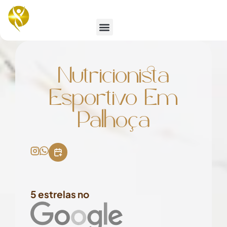
Emagrecimento e Estética
Nutricionista
Esportivo Em
Palhoça
5 estrelas no